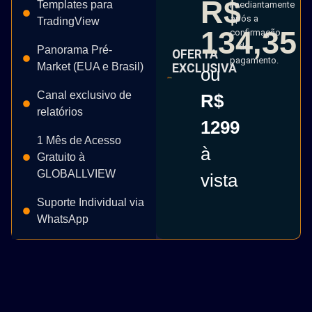
R$
Templates para
imediantamente
após a
TradingView
134,35
confirmação
do
Panorama Pré-
OFERTA
pagamento.
Market (EUA e Brasil)
EXCLUSIVA
ou
Canal exclusivo de
R$
relatórios
1299
1 Mês de Acesso
à
Gratuito à
GLOBALLVIEW
vista
Suporte Individual via
WhatsApp