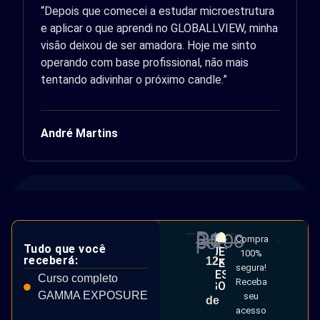
“Depois que comecei a estudar microestrutura
e aplicar o que aprendi no GLOBALLVIEW, minha
visão deixou de ser amadora. Hoje me sinto
operando com base profissional, não mais
tentando adivinhar o próximo candle.”
André Martins
De R$
2.200
por:
Compra
Tudo que você
QUERO
100%
receberá:
12x
TER
segura!
ACESSO
Curso completo
Receba
AGORA
GAMMA EXPOSURE
seu
de
acesso